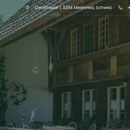
Dorfstrasse 1, 3294 Meienried, Schweiz
+